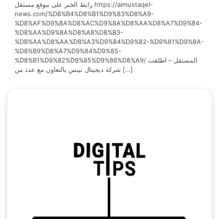
رابط الخبر على موقع مستقل https://almustaqel-
news.com/%D8%B4%D8%B1%D9%83%D8%A9-
%D8%AF%D9%8A%D8%AC%D9%8A%D8%AA%D8%A7%D9%84-
%D8%AA%D9%8A%D8%A8%D8%B3-
%D8%AA%D8%AA%D8%A3%D9%84%D9%82-%D9%81%D9%8A-
%D8%B9%D8%A7%D9%84%D9%85-
%D8%B1%D9%82%D9%85%D9%86%D8%A9/ المستقل – اطلقت
شركة ديجيتال تيبس بالتعاون مع عدد من […]