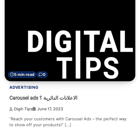
5 min read
0
ADVERTISING
Carousel ads الاعلانات الدائرية ؟
Digit-Tips
June 17, 2023
“Reach your customers with Carousel Ads – the perfect way
to show off your products!” […]
1 min read
0