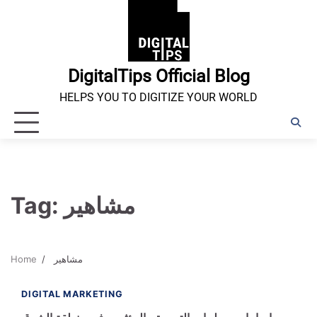
Skip
to
content
DigitalTips Official Blog
HELPS YOU TO DIGITIZE YOUR WORLD
Tag:
مشاهير
Home
مشاهير
1 min read
0
DIGITAL MARKETING